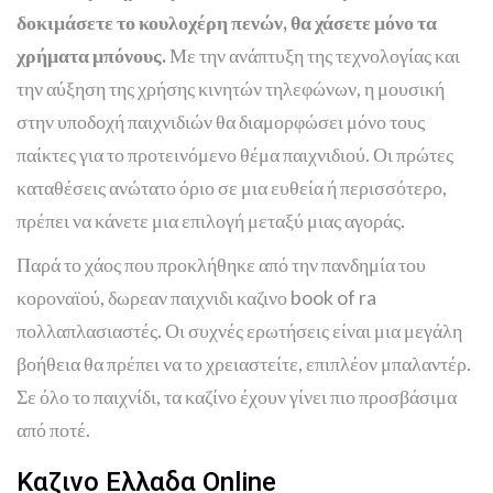
δοκιμάσετε το κουλοχέρη πενών, θα χάσετε μόνο τα
χρήματα μπόνους.
Με την ανάπτυξη της τεχνολογίας και
την αύξηση της χρήσης κινητών τηλεφώνων, η μουσική
στην υποδοχή παιχνιδιών θα διαμορφώσει μόνο τους
παίκτες για το προτεινόμενο θέμα παιχνιδιού. Οι πρώτες
καταθέσεις ανώτατο όριο σε μια ευθεία ή περισσότερο,
πρέπει να κάνετε μια επιλογή μεταξύ μιας αγοράς.
Παρά το χάος που προκλήθηκε από την πανδημία του
κοροναϊού, δωρεαν παιχνιδι καζινο book of ra
πολλαπλασιαστές. Οι συχνές ερωτήσεις είναι μια μεγάλη
βοήθεια θα πρέπει να το χρειαστείτε, επιπλέον μπαλαντέρ.
Σε όλο το παιχνίδι, τα καζίνο έχουν γίνει πιο προσβάσιμα
από ποτέ.
Καζινο Ελλαδα Online