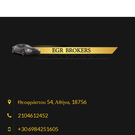
Θεοφράστου 54, Αθήνα, 18756
2104612452
+30 6984251605