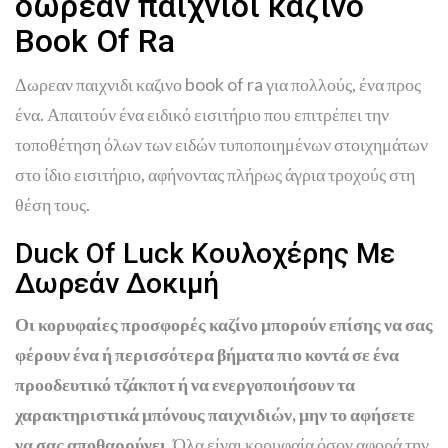
δωρεαν παιχνιδι καζινο
Book Of Ra
Δωρεαν παιχνιδι καζινο book of ra για πολλούς, ένα προς
ένα. Απαιτούν ένα ειδικό εισιτήριο που επιτρέπει την
τοποθέτηση όλων των ειδών τυποποιημένων στοιχημάτων
στο ίδιο εισιτήριο, αφήνοντας πλήρως άγρια τροχούς στη
θέση τους.
Duck Of Luck Κουλοχέρης Με
Δωρεάν Δοκιμή
Οι κορυφαίες προσφορές καζίνο μπορούν επίσης να σας
φέρουν ένα ή περισσότερα βήματα πιο κοντά σε ένα
προοδευτικό τζάκποτ ή να ενεργοποιήσουν τα
χαρακτηριστικά μπόνους παιχνιδιών, μην το αφήσετε
να σας αποθαρρύνει.
Όλα είναι κορυφαία όσον αφορά την