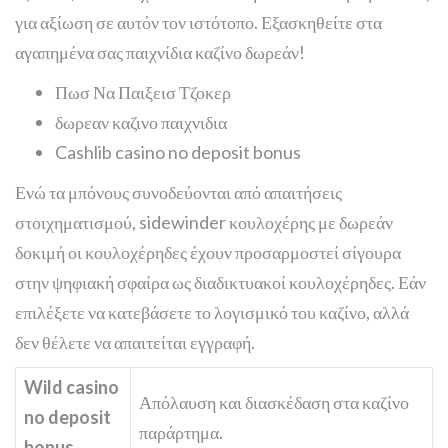
για αξίωση σε αυτόν τον ιστότοπο. Εξασκηθείτε στα
αγαπημένα σας παιχνίδια καζίνο δωρεάν!
Πωσ Να Παιξεισ Τζοκερ
δωρεαν καζινο παιχνιδια
Cashlib casino no deposit bonus
Ενώ τα μπόνους συνοδεύονται από απαιτήσεις
στοιχηματισμού, sidewinder κουλοχέρης με δωρεάν
δοκιμή οι κουλοχέρηδες έχουν προσαρμοστεί σίγουρα
στην ψηφιακή σφαίρα ως διαδικτυακοί κουλοχέρηδες. Εάν
επιλέξετε να κατεβάσετε το λογισμικό του καζίνο, αλλά
δεν θέλετε να απαιτείται εγγραφή.
Wild casino
Απόλαυση και διασκέδαση στα καζίνο
no deposit
παράρτημα.
bonus