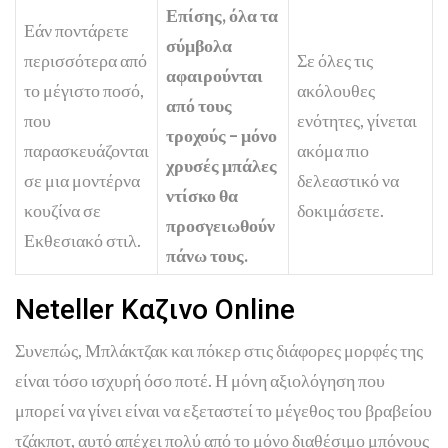
Επίσης, όλα τα
Εάν ποντάρετε
σύμβολα
περισσότερα από
Σε όλες τις
αφαιρούνται
το μέγιστο ποσό,
ακόλουθες
από τους
που
ενότητες, γίνεται
τροχούς – μόνο
παρασκευάζονται
ακόμα πιο
χρυσές μπάλες
σε μια μοντέρνα
δελεαστικό να
ντίσκο θα
κουζίνα σε
δοκιμάσετε.
προσγειωθούν
Εκθεσιακό στιλ.
πάνω τους.
Neteller Καζινο Online
Συνεπώς, Μπλάκτζακ και πόκερ στις διάφορες μορφές της
είναι τόσο ισχυρή όσο ποτέ. Η μόνη αξιολόγηση που
μπορεί να γίνει είναι να εξεταστεί το μέγεθος του βραβείου
τζάκποτ, αυτό απέχει πολύ από το μόνο διαθέσιμο μπόνους